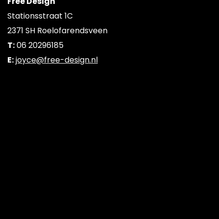
Free Design
Stationsstraat 1C
2371 SH Roelofarendsveen
T:
06 20296185
E:
joyce@free-design.nl