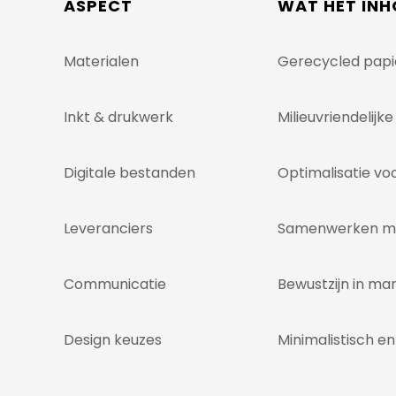
ASPECT
WAT HET IN
Materialen
Gerecycled papie
Inkt & drukwerk
Milieuvriendelijk
Digitale bestanden
Optimalisatie vo
Leveranciers
Samenwerken me
Communicatie
Bewustzijn in ma
Design keuzes
Minimalistisch en 