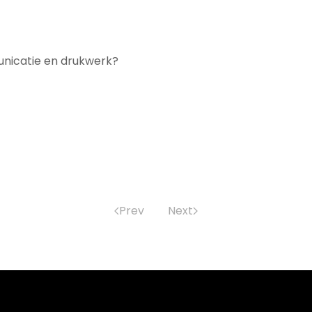
unicatie en drukwerk?
Prev
Next