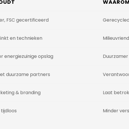
HOUDT
WAAROM 
r, FSC gecertificeerd
Gerecycled 
e inkt en technieken
Milieuvrien
or energiezuinige opslag
Duurzamer g
t duurzame partners
Verantwoo
rketing & branding
Laat betrok
tijdloos
Minder vers