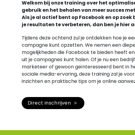
Welkom bij onze training over het optimalis
gebruik en het behalen van meer succes me
Als je al actief bent op Facebook en op zoe
je resultaten te verbeteren, dan ben je hier a
Tijdens deze ochtend zul je ontdekken hoe je e
campagne kunt opzetten. We nemen een diepe d
mogelijkheden die Facebook te bieden heeft en 
uit je campagnes kunt halen. Of je nu een bedri
marketeer of gewoon geïnteresseerd bent in he
sociale media-ervaring, deze training zal je voo
inzichten en praktische tips om je online aanwe
Direct inschrijven