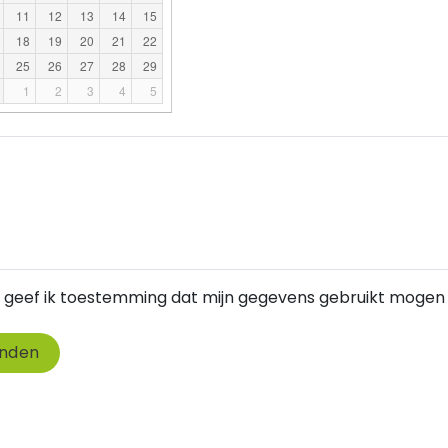
11
12
13
14
15
18
19
20
21
22
25
26
27
28
29
1
2
3
4
5
ij geef ik toestemming dat mijn gegevens gebruikt mogen
nden