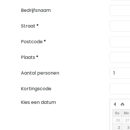
Bedrijfsnaam
Straat
*
Postcode
*
Plaats
*
Aantal personen
Kortingscode
Kies een datum
Su
Mo
26
27
2
3