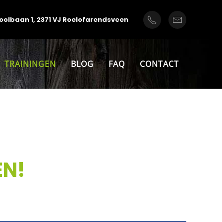
oolbaan 1, 2371 VJ Roelofarendsveen
TRAININGEN
BLOG
FAQ
CONTACT
EN!