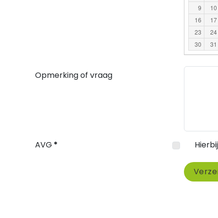
9
10
16
17
23
24
30
31
Opmerking of vraag
AVG
*
Hierb
Verze