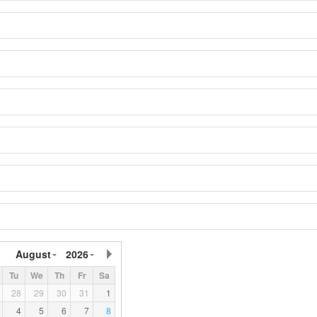
August
2026
Tu
We
Th
Fr
Sa
28
29
30
31
1
4
5
6
7
8