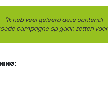
"Ik heb veel geleerd deze ochtend!
 goede campagne op gaan zetten voor
INING: